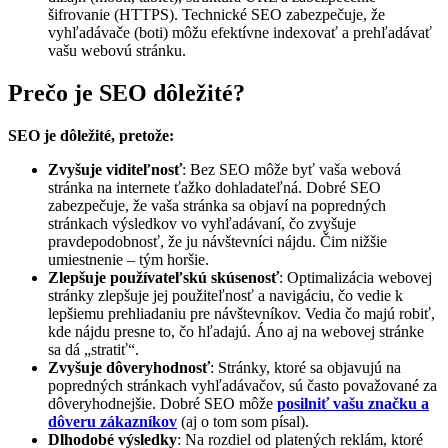
šifrovanie (HTTPS). Technické SEO zabezpečuje, že
vyhľadávače (boti) môžu efektívne indexovať a prehľadávať
vašu webovú stránku.
Prečo je SEO dôležité?
SEO je dôležité, pretože:
Zvyšuje viditeľnosť
: Bez SEO môže byť vaša webová
stránka na internete ťažko dohladateľná. Dobré SEO
zabezpečuje, že vaša stránka sa objaví na popredných
stránkach výsledkov vo vyhľadávaní, čo zvyšuje
pravdepodobnosť, že ju návštevníci nájdu. Čim nižšie
umiestnenie – tým horšie.
Zlepšuje používateľskú skúsenosť
: Optimalizácia webovej
stránky zlepšuje jej použiteľnosť a navigáciu, čo vedie k
lepšiemu prehliadaniu pre návštevníkov. Vedia čo majú robiť,
kde nájdu presne to, čo hľadajú. Áno aj na webovej stránke
sa dá „stratiť“.
Zvyšuje dôveryhodnosť
: Stránky, ktoré sa objavujú na
popredných stránkach vyhľadávačov, sú často považované za
dôveryhodnejšie. Dobré SEO môže
posilniť vašu značku a
dôveru zákazníkov
(aj o tom som písal).
Dlhodobé výsledky
: Na rozdiel od platených reklám, ktoré