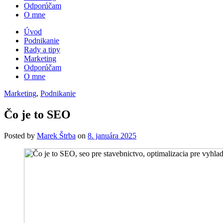
Odporúčam
O mne
Úvod
Podnikanie
Rady a tipy
Marketing
Odporúčam
O mne
Marketing
,
Podnikanie
Čo je to SEO
Posted
by
Marek Štrba
on
8. januára 2025