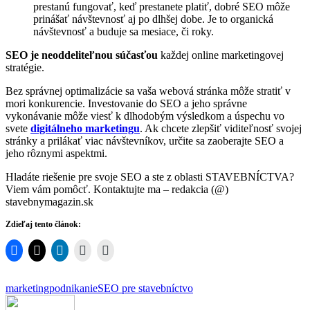
prestanú fungovať, keď prestanete platiť, dobré SEO môže
prinášať návštevnosť aj po dlhšej dobe. Je to organická
návštevnosť a buduje sa mesiace, či roky.
SEO je neoddeliteľnou súčasťou
každej online marketingovej
stratégie.
Bez správnej optimalizácie sa vaša webová stránka môže stratiť v
mori konkurencie. Investovanie do SEO a jeho správne
vykonávanie môže viesť k dlhodobým výsledkom a úspechu vo
svete
digitálneho marketingu
. Ak chcete zlepšiť viditeľnosť svojej
stránky a prilákať viac návštevníkov, určite sa zaoberajte SEO a
jeho rôznymi aspektmi.
Hladáte riešenie pre svoje SEO a ste z oblasti STAVEBNÍCTVA?
Viem vám pomôcť. Kontaktujte ma – redakcia (@)
stavebnymagazin.sk
Zdieľaj tento článok:
marketing
podnikanie
SEO pre stavebníctvo