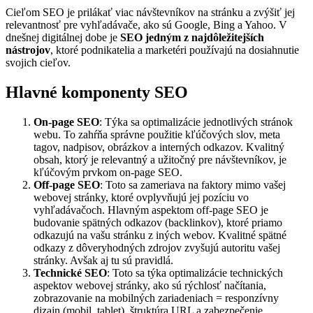
Cieľom SEO je prilákať viac návštevníkov na stránku a zvýšiť jej
relevantnosť pre vyhľadávače, ako sú Google, Bing a Yahoo. V
dnešnej digitálnej dobe je
SEO jedným z najdôležitejších
nástrojov
, ktoré podnikatelia a marketéri používajú na dosiahnutie
svojich cieľov.
Hlavné komponenty SEO
On-page SEO
: Týka sa optimalizácie jednotlivých stránok
webu. To zahŕňa správne použitie kľúčových slov, meta
tagov, nadpisov, obrázkov a interných odkazov. Kvalitný
obsah, ktorý je relevantný a užitočný pre návštevníkov, je
kľúčovým prvkom on-page SEO.
Off-page SEO
: Toto sa zameriava na faktory mimo vašej
webovej stránky, ktoré ovplyvňujú jej pozíciu vo
vyhľadávačoch. Hlavným aspektom off-page SEO je
budovanie spätných odkazov (backlinkov), ktoré priamo
odkazujú na vašu stránku z iných webov. Kvalitné spätné
odkazy z dôveryhodných zdrojov zvyšujú autoritu vašej
stránky. Avšak aj tu sú pravidlá.
Technické SEO
: Toto sa týka optimalizácie technických
aspektov webovej stránky, ako sú rýchlosť načítania,
zobrazovanie na mobilných zariadeniach = responzívny
dizajn (mobil, tablet), štruktúra URL a zabezpečenie