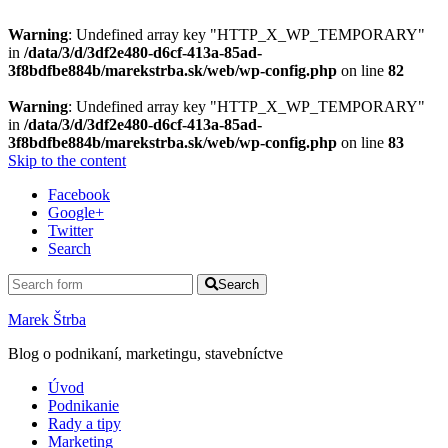
Warning
: Undefined array key "HTTP_X_WP_TEMPORARY"
in
/data/3/d/3df2e480-d6cf-413a-85ad-
3f8bdfbe884b/marekstrba.sk/web/wp-config.php
on line
82
Warning
: Undefined array key "HTTP_X_WP_TEMPORARY"
in
/data/3/d/3df2e480-d6cf-413a-85ad-
3f8bdfbe884b/marekstrba.sk/web/wp-config.php
on line
83
Skip to the content
Facebook
Google+
Twitter
Search
Search
Marek Štrba
Blog o podnikaní, marketingu, stavebníctve
Úvod
Podnikanie
Rady a tipy
Marketing