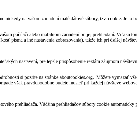
me niekedy na vašom zariadení malé dátové súbory, tzv. cookie. Je to 
vašom počítači alebo mobilnom zariadení pri jej prehliadaní. Vďaka to
kosť písma a iné nastavenia zobrazovania), takže ich pri ďalšej návšteve
ateľských nastavení, pre lepšie prispôsobenie reklám záujmom návštev
robnosti si pozrite na stránke aboutcookies.org. Môžete vymazať všet
 prípade však pravdepodobne budete musieť pri každej návšteve webovej
tového prehliadača. Väčšina prehliadačov súbory cookie automaticky 