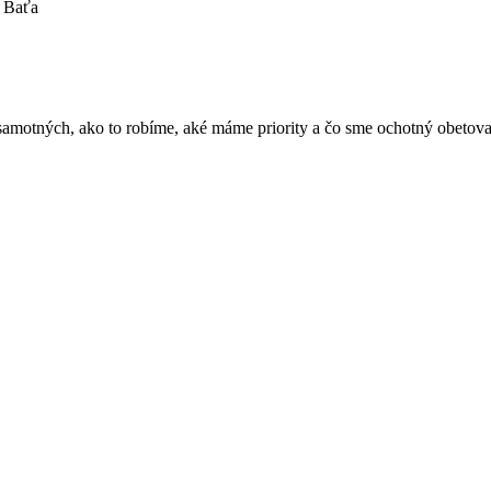
š Baťa
amotných, ako to robíme, aké máme priority a čo sme ochotný obetovať