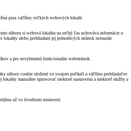
bežná prax väčšiny veľkých webových lokalít.
muto súboru si webová lokalita na určitý čas uchováva informácie o
 lokality alebo prehliadaní jej jednotlivých stránok nemusíte
níkov a pre nevyhnutnú funkcionalitu webstránok.
ky súbory cookie uložené vo svojom počítači a väčšinu prehliadačov
 lokality manuálne upravovať niektoré nastavenia a niektoré služby a
prijíma už vo úvodnom nastavení.