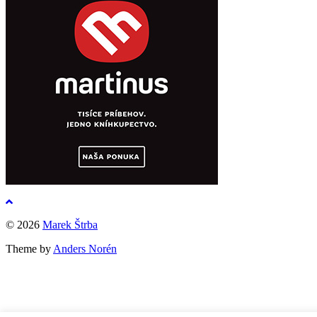
To
the
© 2026
Marek Štrba
top
Theme by
Anders Norén