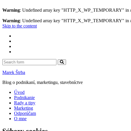
Warning
: Undefined array key "HTTP_X_WP_TEMPORARY" in
Warning
: Undefined array key "HTTP_X_WP_TEMPORARY" in
Skip to the content
Facebook
Google+
Twitter
Search
Search
Marek Štrba
Blog o podnikaní, marketingu, stavebníctve
Úvod
Podnikanie
Rady a tipy
Marketing
Odporúčam
O mne
Súbory cookies