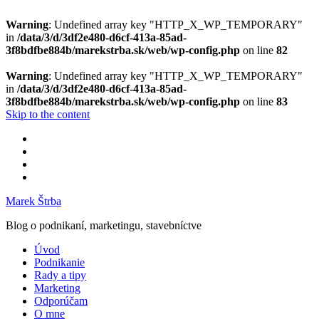
Warning
: Undefined array key "HTTP_X_WP_TEMPORARY"
in
/data/3/d/3df2e480-d6cf-413a-85ad-
3f8bdfbe884b/marekstrba.sk/web/wp-config.php
on line
82
Warning
: Undefined array key "HTTP_X_WP_TEMPORARY"
in
/data/3/d/3df2e480-d6cf-413a-85ad-
3f8bdfbe884b/marekstrba.sk/web/wp-config.php
on line
83
Skip to the content
Facebook
Google+
Twitter
Search
Marek Štrba
Blog o podnikaní, marketingu, stavebníctve
Úvod
Podnikanie
Rady a tipy
Marketing
Odporúčam
O mne