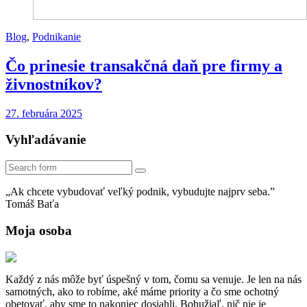
Blog
,
Podnikanie
Čo prinesie transakčná daň pre firmy a
živnostníkov?
27. februára 2025
Vyhľadávanie
Search
„Ak chcete vybudovať veľký podnik, vybudujte najprv seba.”
Tomáš Baťa
Moja osoba
Každý z nás môže byť úspešný v tom, čomu sa venuje. Je len na nás
samotných, ako to robíme, aké máme priority a čo sme ochotný
obetovať, aby sme to nakoniec dosiahli. Bohužiaľ, nič nie je