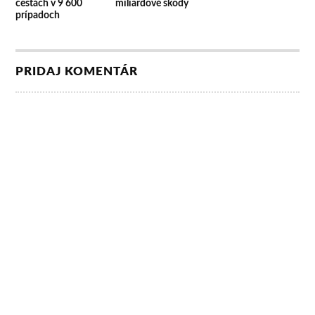
cestách v 9 600
miliardové škody
prípadoch
PRIDAJ KOMENTÁR