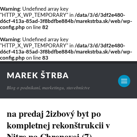
Warning
: Undefined array key
"HTTP_X_WP_TEMPORARY" in
/data/3/d/3df2e480-
d6cf-413a-85ad-3f8bdfbe884b/marekstrba.sk/web/wp-
config.php
on line
82
Warning
: Undefined array key
"HTTP_X_WP_TEMPORARY" in
/data/3/d/3df2e480-
d6cf-413a-85ad-3f8bdfbe884b/marekstrba.sk/web/wp-
config.php
on line
83
MAREK ŠTRBA
Blog o podnikaní, marketingu, stavebníctve
na predaj 2izbový byt po
kompletnej rekonštrukcii v
Nitre na Chrenovej (7)