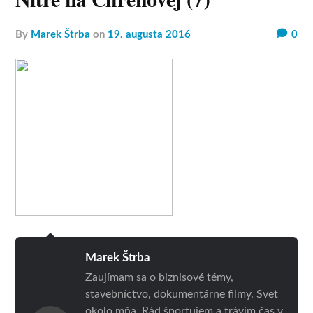
by
Marek Štrba
on
19. augusta 2016
0
Marek Štrba
Zaujímam sa o biznisové témy,
stavebníctvo, dokumentárne filmy. Svet
okolo mňa. Rád športujem a trávim čas v