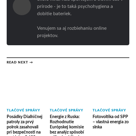
prírode - je to taká psychohygiena a
dobitie bateriek.
Venujem sa aj rozbiehaniu online
projektov.
READ NEXT →
TLAČOVÉ SPRÁVY
TLAČOVÉ SPRÁVY
TLAČOVÉ SPRÁVY
Posádky Diaľničnej
Energie z Ruska:
Fotovoltika od SPP
patroly za prvý
Rozhodnutie
– vlastná energia zo
polrok zasahovali
Európskej komisie
slnka
pri bezpečnosti na
bez analýz spôsobí