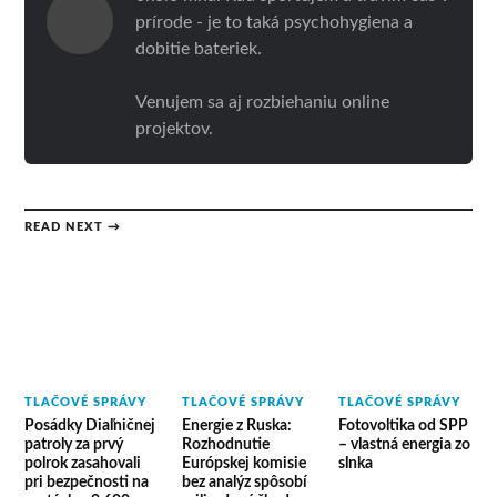
prírode - je to taká psychohygiena a
dobitie bateriek.
Venujem sa aj rozbiehaniu online
projektov.
READ NEXT →
TLAČOVÉ SPRÁVY
TLAČOVÉ SPRÁVY
TLAČOVÉ SPRÁVY
Posádky Diaľničnej
Energie z Ruska:
Fotovoltika od SPP
patroly za prvý
Rozhodnutie
– vlastná energia zo
polrok zasahovali
Európskej komisie
slnka
pri bezpečnosti na
bez analýz spôsobí