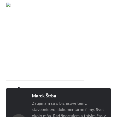
Marek Štrba
Zaujímam sa o biznisové témy,
stavebníctvo, dokumentárne filmy. Svet
okolo mňa. Rád športujem a trávim čas v