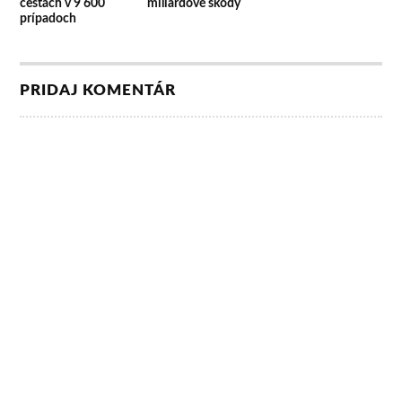
cestách v 9 600
miliardové škody
prípadoch
PRIDAJ KOMENTÁR