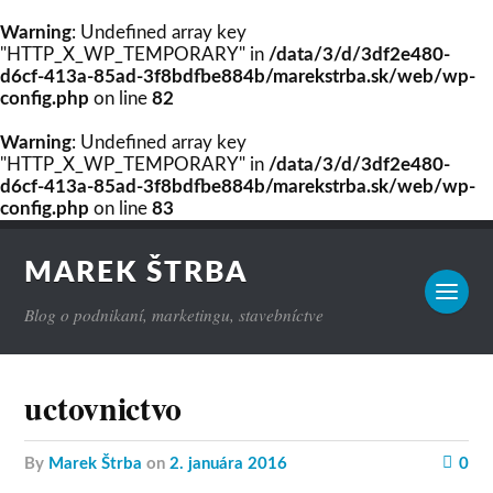
Warning
: Undefined array key
"HTTP_X_WP_TEMPORARY" in
/data/3/d/3df2e480-
d6cf-413a-85ad-3f8bdfbe884b/marekstrba.sk/web/wp-
config.php
on line
82
Warning
: Undefined array key
"HTTP_X_WP_TEMPORARY" in
/data/3/d/3df2e480-
d6cf-413a-85ad-3f8bdfbe884b/marekstrba.sk/web/wp-
config.php
on line
83
MAREK ŠTRBA
Blog o podnikaní, marketingu, stavebníctve
uctovnictvo
by
Marek Štrba
on
2. januára 2016
0